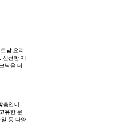
베트남 요리
. 신선한 재
크닉을 더
성맞춤입니
고유한 문
과일 등 다양