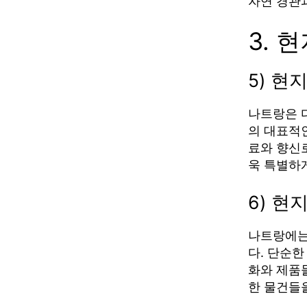
자연 경관
3. 
5) 현
나트랑은 
의 대표적인
료와 향신
욱 특별하
6) 현
나트랑에는
다. 단순
화와 제품들
한 물건들