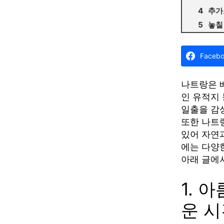
추가
놓칠
Faceb
나트랑은 
인 유적지
일출을 감
또한 나트
있어 자연
에는 다양
아래 글에
1. 
운 