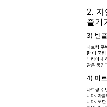
2. 
즐기
3) 빈
나트랑 주
한 이 국
레킹이나 
같은 풍경
4) 마
나트랑 주
니다. 아
니다. 또한