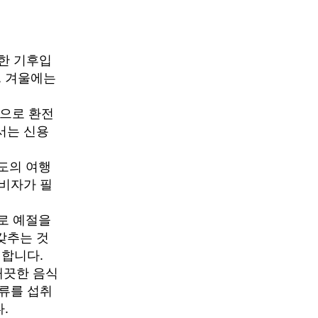
습한 기후입
, 겨울에는
금으로 환전
서는 신용
도의 여행
비자가 필
로 예절을
갖추는 것
 합니다.
깨끗한 음식
류를 섭취
.