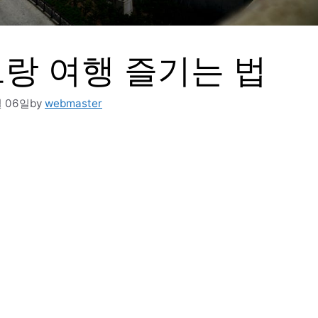
랑 여행 즐기는 법
월 06일
by
webmaster