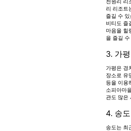
천원리 리
리 리조트
즐길 수 있
비티도 즐길
마음을 힐
을 즐길 수
3. 가평
가평은 경치
장소로 유
등을 이용하
소피아마을
관도 많은
4. 송도
송도는 최