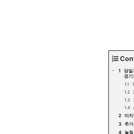
Con
당일
경기
마치
추가
놓칠