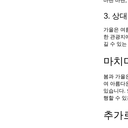
바덴 바덴,
3. 상
가을은 여
한 관광지
길 수 있는
마치
봄과 가을
여 아름다운
있습니다.
행할 수 있
추가