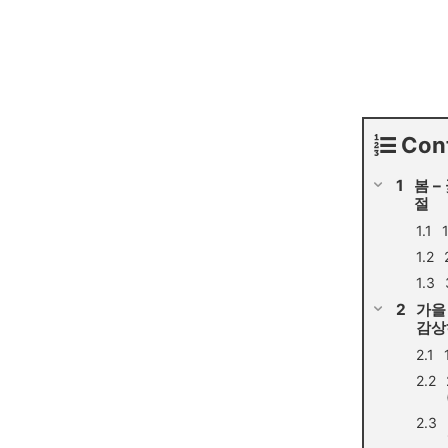
Con
봄 –
절
가을
감상