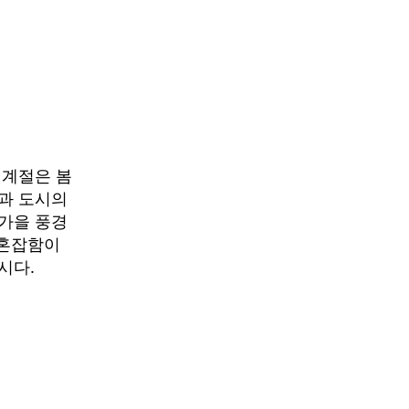
 계절은 봄
과 도시의
가을 풍경
 혼잡함이
시다.