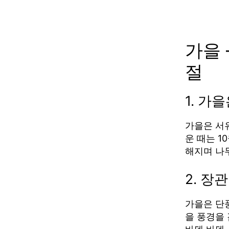
가을 
절
1. 가
가을은 서
운 때는 1
해지며 나
2. 장관
가을은 단
을 풍경을 