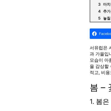
마치
추가
놓칠
Faceb
서유럽은 
과 가을입
모습이 아
을 감상할 
적고, 비
봄 –
1. 봄