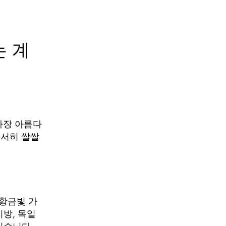
는 계
가장 아름다
서서히 쌀쌀
황금빛 가
지방, 독일